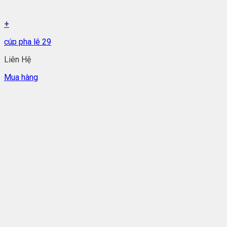
+
cúp pha lê 29
Liên Hệ
Mua hàng