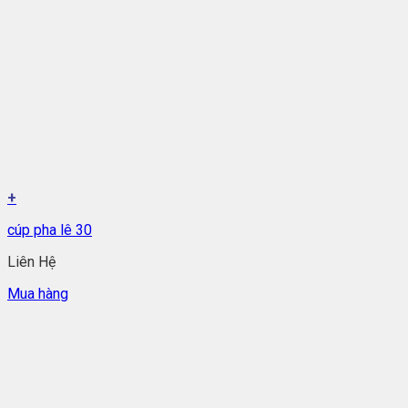
+
cúp pha lê 30
Liên Hệ
Mua hàng